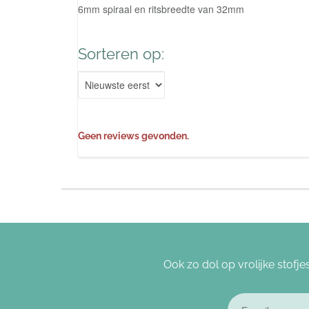
6mm spiraal en ritsbreedte van 32mm
Sorteren op:
Geen reviews gevonden.
Ook zo dol op vrolijke stofje