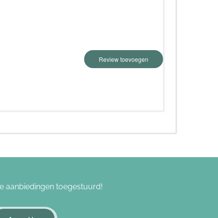
Review toevoegen
ieve aanbiedingen toegestuurd!