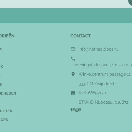
ORIEËN
CONTACT
S

info@hetnaaldbos.nl

openingstijden wo t/m za 10:0
NK

Winkelcentrum passage 11
N
3331CM Zwijndrecht
S

GDHEDEN
KvK: 68897170
BTW-ID NL002284016B72
UILTEN
OPS