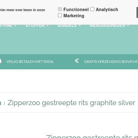
ALGEMENE VOORWAARDEN
VEELGESTELDE VRAGEN
CONTACT
ACC
Functioneel
Analytisch
hier meer over lezen in onze
Marketing
A PINK
STOFFEN
BUNDELS
BENODIGDHEDEN
ps
euro_symbol
VEILIG BETALEN MET IDEAL
GRATIS VERZENDING BOVEN €7
Zipperzoo gestreepte rits graphite silver
N
/
Zipperzoo gestreepte rits g