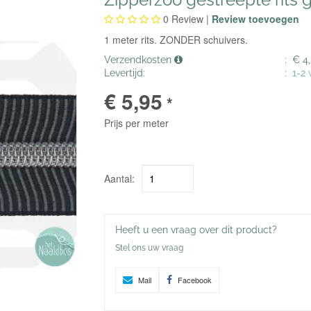
0
Review |
Review toevoegen
1 meter rits. ZONDER schuivers.
Verzendkosten
:
€ 4,
Levertijd:
:
1-2
€ 5,95
*
Prijs per meter
Aantal:
Heeft u een vraag over dit product?
Stel ons uw vraag
Mail
Facebook