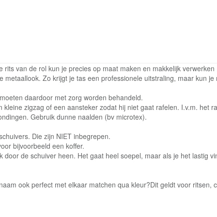
eze rits van de rol kun je precies op maat maken en makkelijk verwerk
 metaallook. Zo krijgt je tas een professionele uitstraling, maar kun j
n moeten daardoor met zorg worden behandeld.
kleine zigzag of een aansteker zodat hij niet gaat rafelen. I.v.m. het ra
rondingen. Gebruik dunne naalden (bv microtex).
 schuivers. Die zijn NIET inbegrepen.
voor bijvoorbeeld een koffer.
ijk door de schuiver heen. Het gaat heel soepel, maar als je het lastig 
e naam ook perfect met elkaar matchen qua kleur?Dit geldt voor ritsen