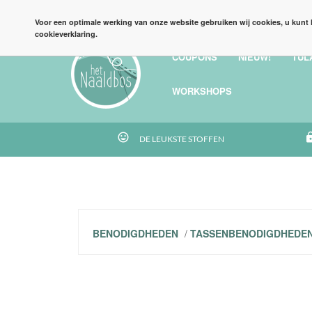
HOME
BLOG
FINISHFEESTJE
GRATIS PATRONEN
Voor een optimale werking van onze website gebruiken wij cookies, u kunt 
cookieverklaring.
COUPONS
NIEUW!
TUL
WORKSHOPS
tag_faces
htt
DE LEUKSTE STOFFEN
BENODIGDHEDEN
/
TASSENBENODIGDHEDE