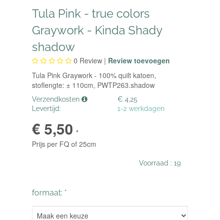
Tula Pink - true colors
Graywork - Kinda Shady
shadow
0
Review |
Review toevoegen
Tula Pink Graywork - 100% quilt katoen,
stoflengte: ± 110cm, PWTP263.shadow
Verzendkosten
€ 4,25
Levertijd:
1-2 werkdagen
€ 5,50
*
Prijs per FQ of 25cm
Voorraad :
19
formaat: *