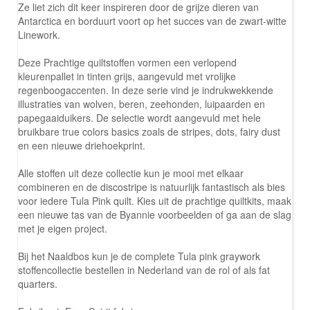
Ze liet zich dit keer inspireren door de grijze dieren van
Antarctica en borduurt voort op het succes van de zwart-witte
Linework.
Deze Prachtige quiltstoffen vormen een verlopend
kleurenpallet in tinten grijs, aangevuld met vrolijke
regenboogaccenten. In deze serie vind je indrukwekkende
illustraties van wolven, beren, zeehonden, luipaarden en
papegaaiduikers. De selectie wordt aangevuld met hele
bruikbare true colors basics zoals de stripes, dots, fairy dust
en een nieuwe driehoekprint.
Alle stoffen uit deze collectie kun je mooi met elkaar
combineren en de discostripe is natuurlijk fantastisch als bies
voor iedere Tula Pink quilt. Kies uit de prachtige quiltkits, maak
een nieuwe tas van de Byannie voorbeelden of ga aan de slag
met je eigen project.
Bij het Naaldbos kun je de complete Tula pink graywork
stoffencollectie bestellen in Nederland van de rol of als fat
quarters.