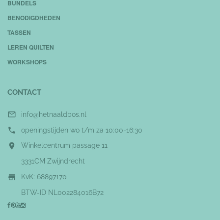
BUNDELS
BENODIGDHEDEN
TASSEN
LEREN QUILTEN
WORKSHOPS
CONTACT

info@hetnaaldbos.nl

openingstijden wo t/m za 10:00-16:30

Winkelcentrum passage 11
3331CM Zwijndrecht

KvK: 68897170
BTW-ID NL002284016B72