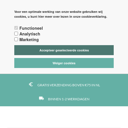
PAGINA'S
LOGIN
Voor een optimale werking van onze website gebruiken wij
cookies, u kunt hier meer over lezen in onze cookieverklaring.

Functioneel



Analytisch
Marketing
Accepteer geselecteerde cookies
tag_faces
DE LEUKSTE STOFFEN
Weiger cookies
https
VEILIG BETALEN MET IDEAL
euro_symbol
GRATIS VERZENDING BOVEN €75 IN NL
local_shipping
BINNEN 1-2 WERKDAGEN