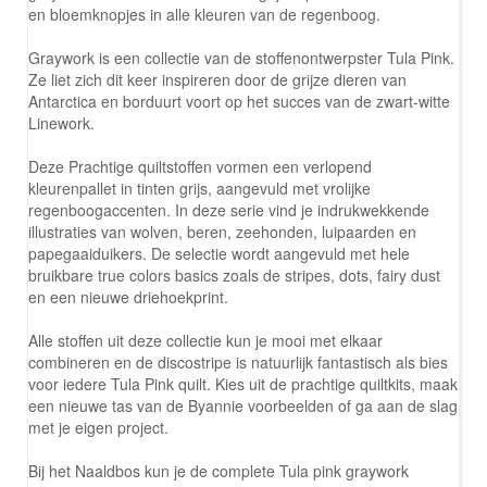
en bloemknopjes in alle kleuren van de regenboog.
Graywork is een collectie van de stoffenontwerpster Tula Pink.
Ze liet zich dit keer inspireren door de grijze dieren van
Antarctica en borduurt voort op het succes van de zwart-witte
Linework.
Deze Prachtige quiltstoffen vormen een verlopend
kleurenpallet in tinten grijs, aangevuld met vrolijke
regenboogaccenten. In deze serie vind je indrukwekkende
illustraties van wolven, beren, zeehonden, luipaarden en
papegaaiduikers. De selectie wordt aangevuld met hele
bruikbare true colors basics zoals de stripes, dots, fairy dust
en een nieuwe driehoekprint.
Alle stoffen uit deze collectie kun je mooi met elkaar
combineren en de discostripe is natuurlijk fantastisch als bies
voor iedere Tula Pink quilt. Kies uit de prachtige quiltkits, maak
een nieuwe tas van de Byannie voorbeelden of ga aan de slag
met je eigen project.
Bij het Naaldbos kun je de complete Tula pink graywork