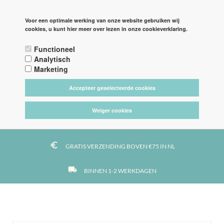
PAGINA'S
LOGIN
Voor een optimale werking van onze website gebruiken wij
cookies, u kunt hier meer over lezen in onze cookieverklaring.

Functioneel



Analytisch
Marketing
Accepteer geselecteerde cookies
tag_faces
DE LEUKSTE STOFFEN
Weiger cookies
https
VEILIG BETALEN MET IDEAL
euro_symbol
GRATIS VERZENDING BOVEN €75 IN NL
local_shipping
BINNEN 1-2 WERKDAGEN