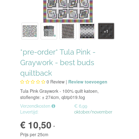
*pre-order* Tula Pink -
Graywork - best buds
quiltback
0
Review |
Review toevoegen
Tula Pink Graywork - 100% quilt katoen,
stoflengte: ± 274cm, qbtp019.fog
Verzendkosten
€ 6,99
Levertijd:
oktober/november
€ 10,50
*
Prijs per 25cm