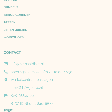
BUNDELS
BENODIGDHEDEN
TASSEN
LEREN QUILTEN
WORKSHOPS
CONTACT

info@hetnaaldbos.nl

openingstijden wo t/m za 10:00-16:30

Winkelcentrum passage 11
3331CM Zwijndrecht

KvK: 68897170
BTW-ID NL002284016B72