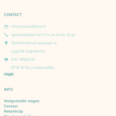
CONTACT

info@hetnaaldbos.nl

openingstijden wo t/m za 10:00-16:30

Winkelcentrum passage 11
3331CM Zwijndrecht

KvK: 68897170
BTW-ID NL002284016B72
INFO
Veelgestelde vragen
Contact
Rekenhulp