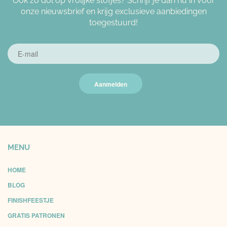
Ook zo dol op vrolijke stofjes? Schrijf je dan nu in voor
onze nieuwsbrief en krijg exclusieve aanbiedingen
toegestuurd!
Aanmelden
MENU
HOME
BLOG
FINISHFEESTJE
GRATIS PATRONEN