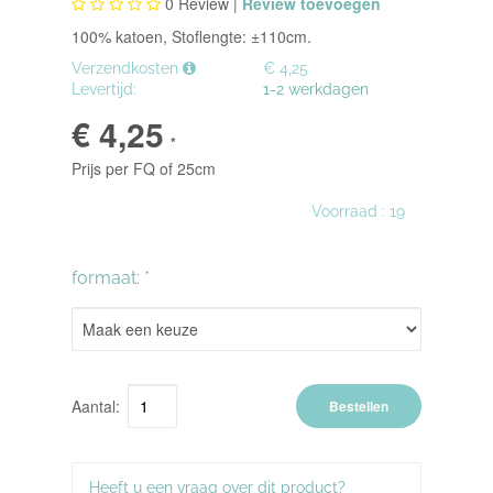
0
Review |
Review toevoegen
100% katoen, Stoflengte: ±110cm.
Verzendkosten
€ 4,25
Levertijd:
1-2 werkdagen
€ 4,25
*
Prijs per FQ of 25cm
Voorraad :
19
formaat: *
Aantal:
Bestellen
Heeft u een vraag over dit product?