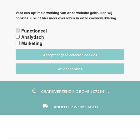
PAGINA'S
LOGIN
Voor een optimale werking van onze website gebruiken wij
cookies, u kunt hier meer over lezen in onze cookieverklaring.

Functioneel



Analytisch
Marketing
Accepteer geselecteerde cookies
tag_faces
DE LEUKSTE STOFFEN
Weiger cookies
https
VEILIG BETALEN MET IDEAL
euro_symbol
GRATIS VERZENDING BOVEN €75 IN NL
local_shipping
BINNEN 1-2 WERKDAGEN