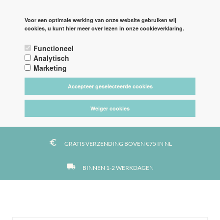
PAGINA'S
LOGIN
Voor een optimale werking van onze website gebruiken wij
cookies, u kunt hier meer over lezen in onze cookieverklaring.

Functioneel



Analytisch
Marketing
Accepteer geselecteerde cookies
tag_faces
DE LEUKSTE STOFFEN
Weiger cookies
https
VEILIG BETALEN MET IDEAL
euro_symbol
GRATIS VERZENDING BOVEN €75 IN NL
local_shipping
BINNEN 1-2 WERKDAGEN