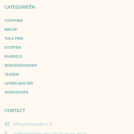
CATEGORIEËN
COUPONS
NIEUW!
TULA PINK
STOFFEN
BUNDELS
BENODIGDHEDEN
TASSEN
LEREN QUILTEN
WORKSHOPS
CONTACT

info@hetnaaldbos.nl

openingstijden wo t/m za 10:00-16:30