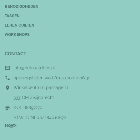
BENODIGDHEDEN
TASSEN
LEREN QUILTEN
WORKSHOPS
CONTACT

info@hetnaaldbos.nl

openingstijden wo t/m za 10:00-16:30

Winkelcentrum passage 11
3331CM Zwijndrecht

KvK: 68897170
BTW-ID NL002284016B72