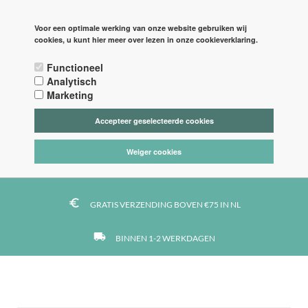
PAGINA'S
LOGIN
Voor een optimale werking van onze website gebruiken wij
cookies, u kunt hier meer over lezen in onze cookieverklaring.

Functioneel



Analytisch
Marketing
Accepteer geselecteerde cookies
tag_faces
DE LEUKSTE STOFFEN
Weiger cookies
https
VEILIG BETALEN MET IDEAL
euro_symbol
GRATIS VERZENDING BOVEN €75 IN NL
local_shipping
BINNEN 1-2 WERKDAGEN