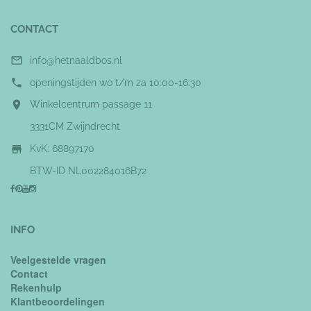
CONTACT

info@hetnaaldbos.nl

openingstijden wo t/m za 10:00-16:30

Winkelcentrum passage 11
3331CM Zwijndrecht

KvK: 68897170
BTW-ID NL002284016B72
INFO
Veelgestelde vragen
Contact
Rekenhulp
Klantbeoordelingen