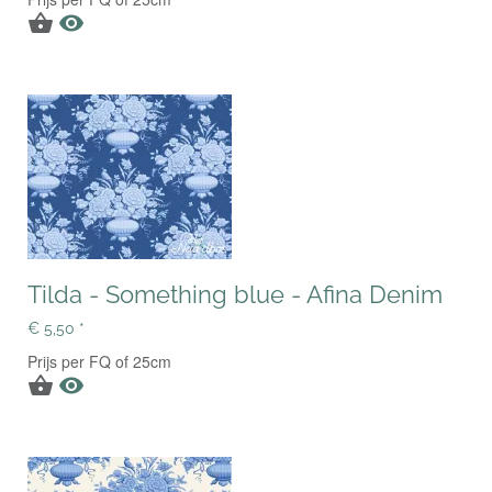


Tilda - Something blue - Afina Denim
€ 5,50 *
Prijs per FQ of 25cm

