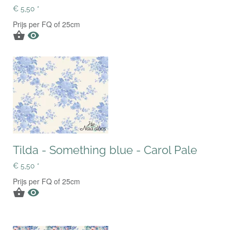
€ 5,50 *
Prijs per FQ of 25cm


Tilda - Something blue - Carol Pale
€ 5,50 *
Prijs per FQ of 25cm

