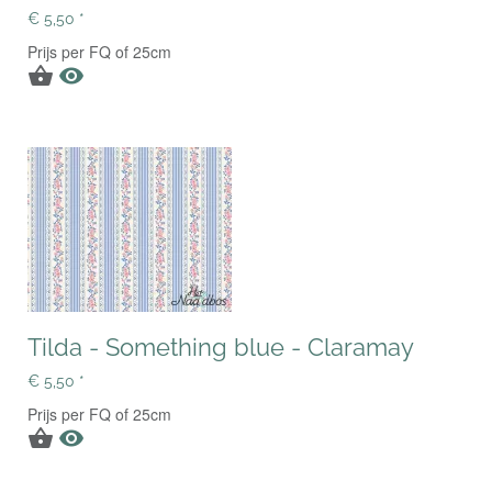
€ 5,50 *
Prijs per FQ of 25cm


Tilda - Something blue - Claramay
€ 5,50 *
Prijs per FQ of 25cm

