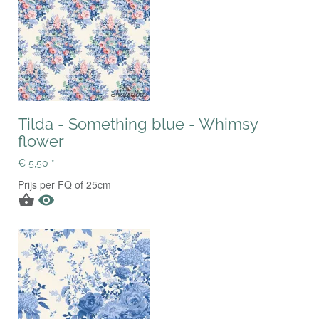
Tilda - Something blue - Whimsy
flower
€ 5,50 *
Prijs per FQ of 25cm

