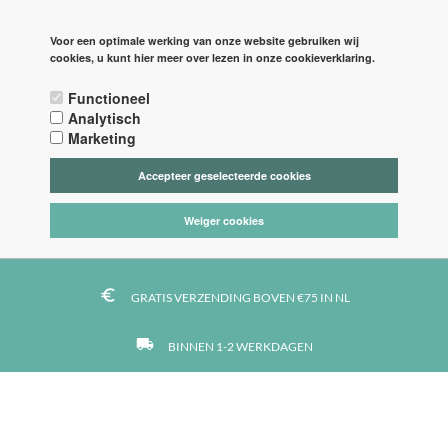
PAGINA'S
LOGIN
Voor een optimale werking van onze website gebruiken wij
cookies, u kunt hier meer over lezen in onze cookieverklaring.

Functioneel



Analytisch
Marketing
Accepteer geselecteerde cookies
tag_faces
DE LEUKSTE STOFFEN
Weiger cookies
https
VEILIG BETALEN MET IDEAL
euro_symbol
GRATIS VERZENDING BOVEN €75 IN NL
local_shipping
BINNEN 1-2 WERKDAGEN