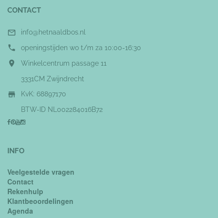
CONTACT

info@hetnaaldbos.nl

openingstijden wo t/m za 10:00-16:30

Winkelcentrum passage 11
3331CM Zwijndrecht

KvK: 68897170
BTW-ID NL002284016B72
INFO
Veelgestelde vragen
Contact
Rekenhulp
Klantbeoordelingen
Agenda