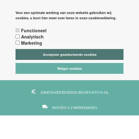
PAGINA'S
LOGIN
Voor een optimale werking van onze website gebruiken wij
cookies, u kunt hier meer over lezen in onze cookieverklaring.

Functioneel



Analytisch
Marketing
Accepteer geselecteerde cookies
tag_faces
DE LEUKSTE STOFFEN
Weiger cookies
https
VEILIG BETALEN MET IDEAL
euro_symbol
GRATIS VERZENDING BOVEN €75 IN NL
local_shipping
BINNEN 1-2 WERKDAGEN