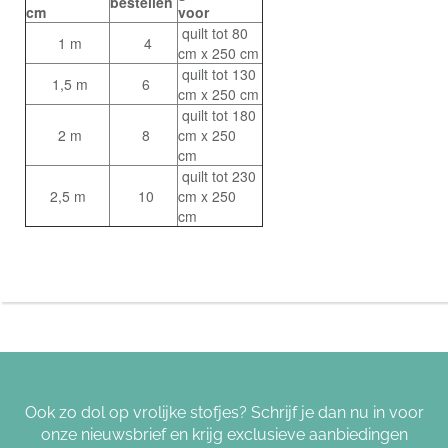
bestellen
cm
voor
quilt tot 80
1 m
4
cm x 250 cm
quilt tot 130
1,5 m
6
cm x 250 cm
quilt tot 180
2 m
8
cm x 250
cm
quilt tot 230
2,5 m
10
cm x 250
cm
Ook zo dol op vrolijke stofjes? Schrijf je dan nu in voor
onze nieuwsbrief en krijg exclusieve aanbiedingen